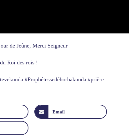
jour de Jeûne, Merci Seigneur !
du Roi des rois !
stevekunda #Prophétessedéborhakunda #prière
Email