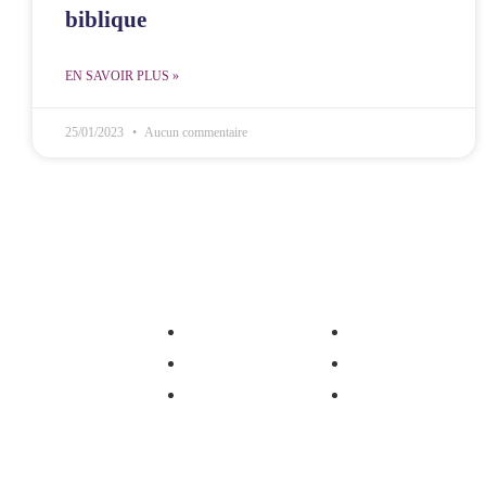
biblique
EN SAVOIR PLUS »
25/01/2023
Aucun commentaire
MCOE Villejuif
MCOE Réunion
M
Pôle Jeunesse
Pôle Jeunesse
Pôle Femmes
Pôle Femmes
Témoignage
Témoignage