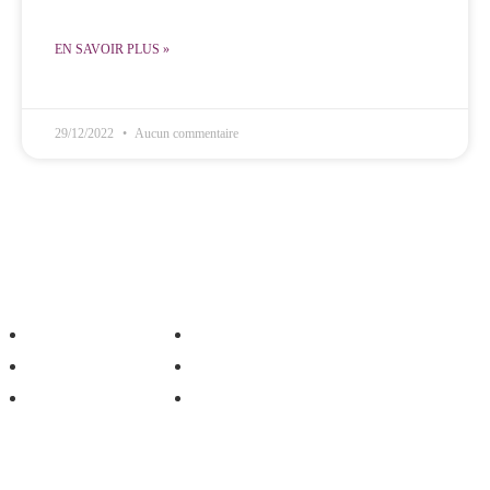
EN SAVOIR PLUS »
29/12/2022
Aucun commentaire
inistère Gennao
Média
Don
Vidéos
Contactez-nous
Photos
Boutique
Musique