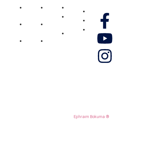
Villejuif
Réunion
Gennao
Média
Nos
Pôle
Pôle
Don
réseaux
Vidéos
Jeunesse
Jeunesse
Contactez-
Photos
Pôle
Pôle
nous
Musique
Femmes
Femmes
Boutique
Témoignage
Témoignage
© 2024 Ministère Gennao. ALL
Ephraim Bokuma ®
RIGHTS RESERVED.