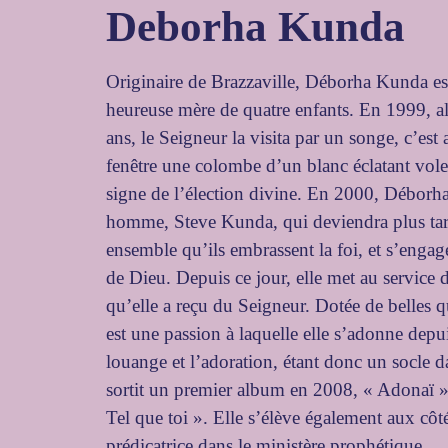
Deborha
Kunda
Originaire de Brazzaville, Déborha Kunda est
heureuse mère de quatre enfants. En 1999, al
ans, le Seigneur la visita par un songe, c’est a
fenêtre une colombe d’un blanc éclatant voler 
signe de l’élection divine. En 2000, Déborha 
homme, Steve Kunda, qui deviendra plus tar
ensemble qu’ils embrassent la foi, et s’enga
de Dieu. Depuis ce jour, elle met au service d
qu’elle a reçu du Seigneur. Dotée de belles q
est une passion à laquelle elle s’adonne depu
louange et l’adoration, étant donc un socle 
sortit un premier album en 2008, « Adonaï »
Tel que toi ». Elle s’élève également aux cô
prédicatrice dans le ministère prophétique.