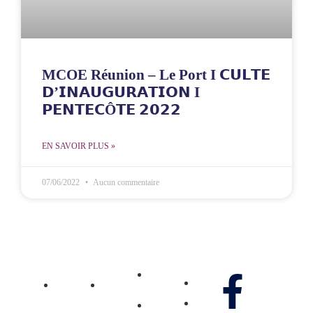
MCOE Réunion – Le Port I 𝗖𝗨𝗟𝗧𝗘
𝗗’𝗜𝗡𝗔𝗨𝗚𝗨𝗥𝗔𝗧𝗜𝗢𝗡 I
𝗣𝗘𝗡𝗧𝗘𝗖Ô𝗧𝗘 𝟮𝟬𝟮𝟮
EN SAVOIR PLUS »
07/06/2022
Aucun commentaire
MCOE
MCOE
Ministère
Villejuif
Réunion
Gennao
Média
Nos réseaux
Pôle
Pôle
Don
Vidéos
Jeunesse
Jeunesse
Contactez-
Pôle
Pôle
Photos
nous