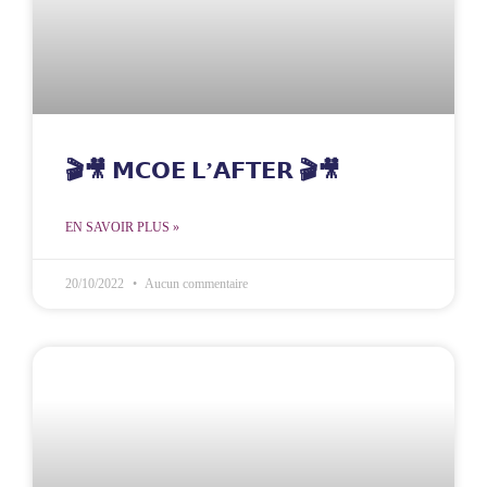
🎬🎥 𝗠𝗖𝗢𝗘 𝗟’𝗔𝗙𝗧𝗘𝗥 🎬🎥
EN SAVOIR PLUS »
20/10/2022
Aucun commentaire