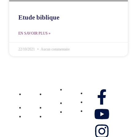
Etude biblique
EN SAVOIR PLUS »
22/10/2021
Aucun commentaire
MCOE
MCOE
Ministère
Villejuif
Réunion
Gennao
Média
Nos réseaux
Pôle
Pôle
Don
Vidéos
Jeunesse
Jeunesse
Contactez-
Pôle
Pôle
Photos
nous
Femmes
Femmes
Musique
Boutique
Témoignage
Témoignage