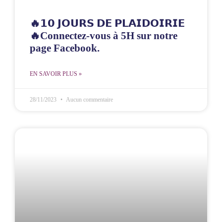
🔥𝟭𝟬 𝗝𝗢𝗨𝗥𝗦 𝗗𝗘 𝗣𝗟𝗔𝗜𝗗𝗢𝗜𝗥𝗜𝗘
🔥Connectez-vous à 5H sur notre
page Facebook.
EN SAVOIR PLUS »
28/11/2023
Aucun commentaire