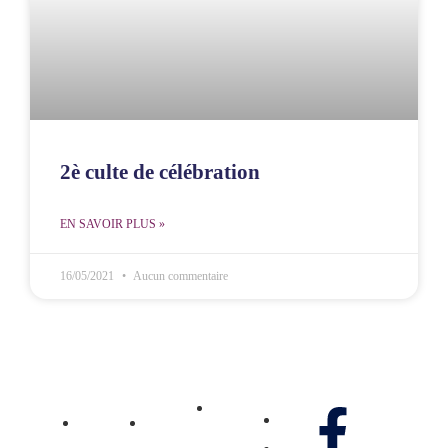
2è culte de célébration
EN SAVOIR PLUS »
16/05/2021
Aucun commentaire
MCOE
MCOE
Ministère
Villejuif
Réunion
Gennao
Média
Nos réseaux
Pôle
Pôle
Don
Vidéos
Jeunesse
Jeunesse
Contactez-