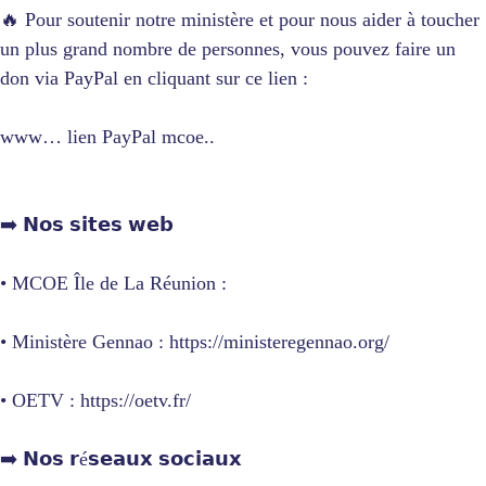
🔥 Pour soutenir notre ministère et pour nous aider à toucher
un plus grand nombre de personnes, vous pouvez faire un
don via PayPal en cliquant sur ce lien :
www… lien PayPal mcoe..
➡️ 𝗡𝗼𝘀 𝘀𝗶𝘁𝗲𝘀 𝘄𝗲𝗯
• MCOE Île de La Réunion :
• Ministère Gennao : https://ministeregennao.org/
• OETV : https://oetv.fr/
➡️ 𝗡𝗼𝘀 𝗿é𝘀𝗲𝗮𝘂𝘅 𝘀𝗼𝗰𝗶𝗮𝘂𝘅