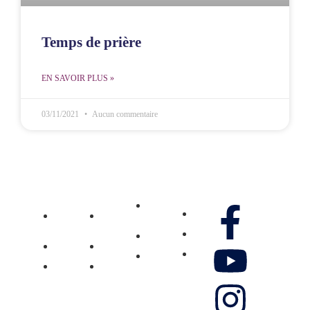
Temps de prière
EN SAVOIR PLUS »
03/11/2021
Aucun commentaire
MCOE
MCOE
Ministère
Villejuif
Réunion
Gennao
Média
Nos réseaux
Pôle
Pôle
Don
Vidéos
Jeunesse
Jeunesse
Contactez-
Pôle
Pôle
Photos
nous
Femmes
Femmes
Musique
Boutique
Témoignage
Témoignage