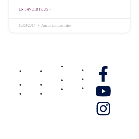
EN SAVOIR PLUS »
18/03/2014
Aucun commentaire
MCOE
MCOE
Ministère
Villejuif
Réunion
Gennao
Média
Nos réseaux
Pôle
Pôle
Don
Vidéos
Jeunesse
Jeunesse
Contactez-
Pôle
Pôle
Photos
nous
Femmes
Femmes
Musique
Boutique
Témoignage
Témoignage