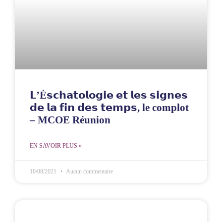
𝗟’É𝘀𝗰𝗵𝗮𝘁𝗼𝗹𝗼𝗴𝗶𝗲 𝗲𝘁 𝗹𝗲𝘀 𝘀𝗶𝗴𝗻𝗲𝘀
𝗱𝗲 𝗹𝗮 𝗳𝗶𝗻 𝗱𝗲𝘀 𝘁𝗲𝗺𝗽𝘀, le complot
– MCOE Réunion
EN SAVOIR PLUS »
10/08/2021
Aucun commentaire