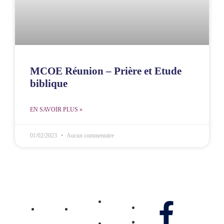
MCOE Réunion – Prière et Etude
biblique
EN SAVOIR PLUS »
01/02/2023
Aucun commentaire
MCOE
MCOE
Ministère
Villejuif
Réunion
Gennao
Média
Nos réseaux
Pôle
Pôle
Don
Vidéos
Jeunesse
Jeunesse
Contactez-
Pôle
Pôle
Photos
nous