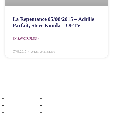
La Repentance 05/08/2015 – Achille
Parfait, Steve Kunda – OETV
EN SAVOIR PLUS »
07/08/2015
Aucun commentaire
inistère Gennao
Média
Don
Vidéos
Contactez-nous
Photos
Boutique
Musique