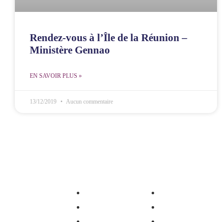
Rendez-vous à l’Île de la Réunion –
Ministère Gennao
EN SAVOIR PLUS »
13/12/2019
Aucun commentaire
MCOE Villejuif
MCOE Réunion
M
Pôle Jeunesse
Pôle Jeunesse
Pôle Femmes
Pôle Femmes
Témoignage
Témoignage