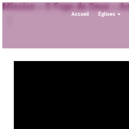
Mission « O Fogo de Deus » Ac
Accueil
Églises