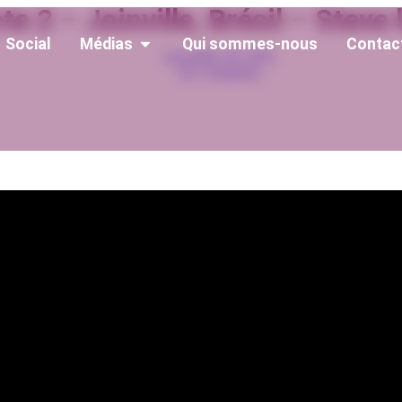
te 2 – Joinville, Brésil – Stev
Social
Médias
Qui sommes-nous
Contac
novembre 28, 2016
No Comments