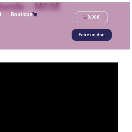
e kunda – MCOE
t
Boutique
0,00
€
Faire un don