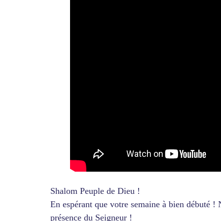
Shalom Peuple de Dieu !
En espérant que votre semaine à bien débuté !
présence du Seigneur !