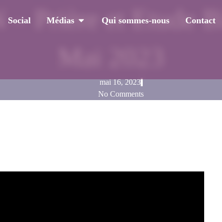
rière et Etude Bi
Social
Médias
Qui sommes-nous
Contact
Mai 2023
mai 16, 2023
No Comments