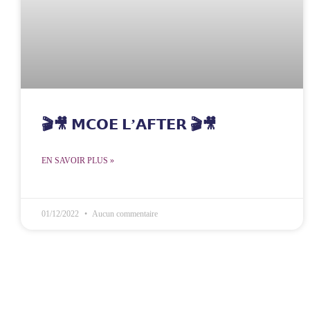
🎬🎥 𝗠𝗖𝗢𝗘 𝗟’𝗔𝗙𝗧𝗘𝗥 🎬🎥
EN SAVOIR PLUS »
01/12/2022
Aucun commentaire