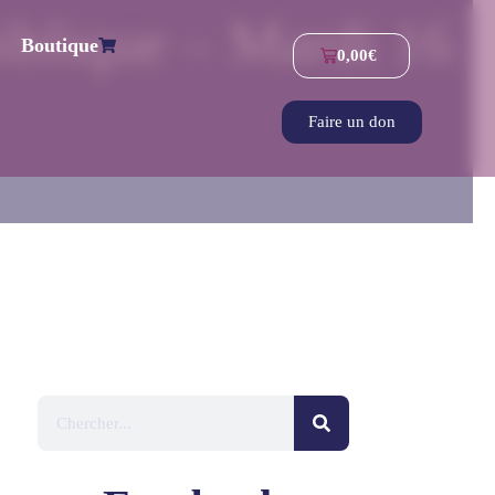
blique – Mardi 16
Boutique
0,00
€
Faire un don