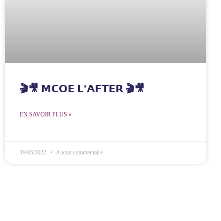
🎬🎥 𝗠𝗖𝗢𝗘 𝗟’𝗔𝗙𝗧𝗘𝗥 🎬🎥
EN SAVOIR PLUS »
19/05/2022
Aucun commentaire