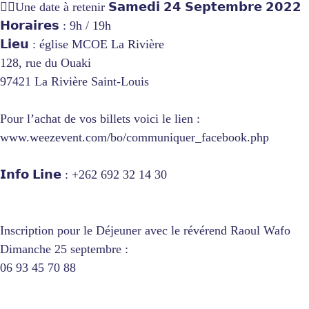
👉🏻Une date à retenir 𝗦𝗮𝗺𝗲𝗱𝗶 𝟮𝟰 𝗦𝗲𝗽𝘁𝗲𝗺𝗯𝗿𝗲 𝟮𝟬𝟮𝟮
𝗛𝗼𝗿𝗮𝗶𝗿𝗲𝘀 : 9h / 19h
𝗟𝗶𝗲𝘂 : église MCOE La Rivière
128, rue du Ouaki
97421 La Rivière Saint-Louis
Pour l’achat de vos billets voici le lien :
www.weezevent.com/bo/communiquer_facebook.php
𝗜𝗻𝗳𝗼 𝗟𝗶𝗻𝗲 : +262 692 32 14 30
Inscription pour le Déjeuner avec le révérend Raoul Wafo
Dimanche 25 septembre :
06 93 45 70 88