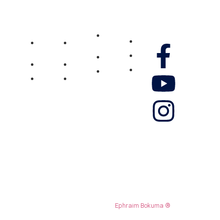
MCOE
MCOE
Ministère
Villejuif
Réunion
Gennao
Média
Nos
Pôle
Pôle
Don
réseaux
Vidéos
Jeunesse
Jeunesse
Contactez-
Pôle
Pôle
Photos
nous
Femmes
Femmes
Musique
Boutique
Témoignage
Témoignage
© 2024 Ministère Gennao. ALL
Ephraim Bokuma ®
RIGHTS RESERVED.