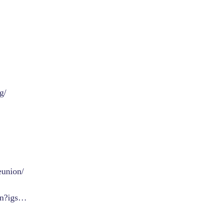
g/
eunion/
ion?igs…