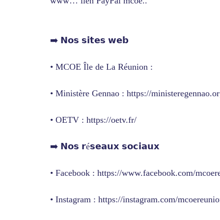
www… lien PayPal mcoe..
➡️ 𝗡𝗼𝘀 𝘀𝗶𝘁𝗲𝘀 𝘄𝗲𝗯
• MCOE Île de La Réunion :
• Ministère Gennao : https://ministeregennao.or
• OETV : https://oetv.fr/
➡️ 𝗡𝗼𝘀 𝗿é𝘀𝗲𝗮𝘂𝘅 𝘀𝗼𝗰𝗶𝗮𝘂𝘅
• Facebook : https://www.facebook.com/mcoer
• Instagram : https://instagram.com/mcoereun