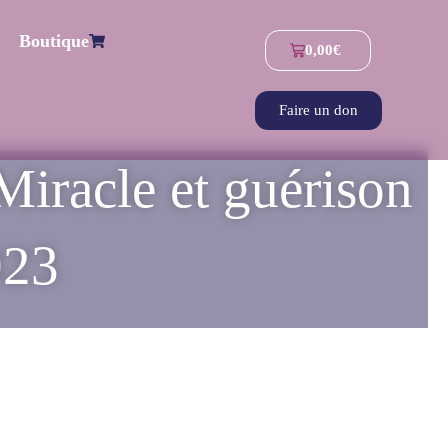
Boutique
0,00
€
Faire un don
iracle et guérison
023