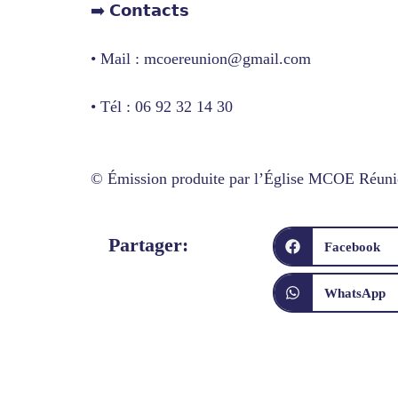
➡️ 𝗖𝗼𝗻𝘁𝗮𝗰𝘁𝘀
• Mail : mcoereunion@gmail.com
• Tél : 06 92 32 14 30
© Émission produite par l’Église MCOE Réun
Partager:
Facebook
WhatsApp