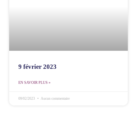
9 février 2023
EN SAVOIR PLUS »
09/02/2023
Aucun commentaire
MCOE
MCOE
Ministère
Villejuif
Réunion
Gennao
Média
Nos réseaux