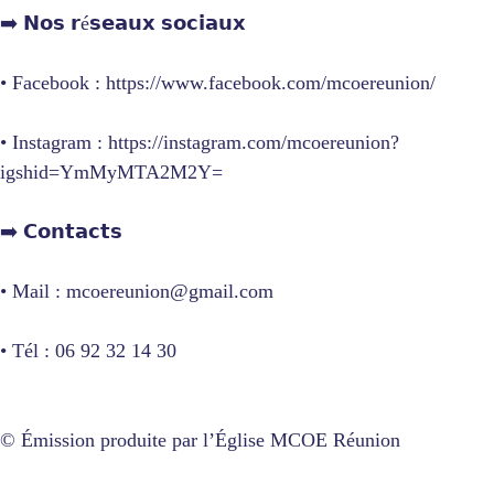
➡️ 𝗡𝗼𝘀 𝗿é𝘀𝗲𝗮𝘂𝘅 𝘀𝗼𝗰𝗶𝗮𝘂𝘅
• Facebook : https://www.facebook.com/mcoereunion/
• Instagram : https://instagram.com/mcoereunion?
igshid=YmMyMTA2M2Y=
➡️ 𝗖𝗼𝗻𝘁𝗮𝗰𝘁𝘀
• Mail : mcoereunion@gmail.com
• Tél : 06 92 32 14 30
© Émission produite par l’Église MCOE Réunion