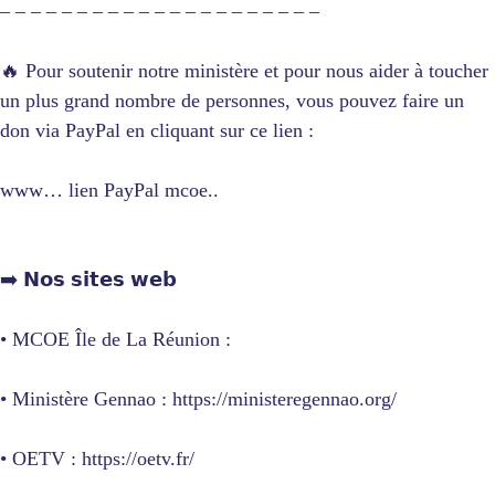
– – – – – – – – – – – – – – – – – – – – –
🔥 Pour soutenir notre ministère et pour nous aider à toucher
un plus grand nombre de personnes, vous pouvez faire un
don via PayPal en cliquant sur ce lien :
www… lien PayPal mcoe..
➡️ 𝗡𝗼𝘀 𝘀𝗶𝘁𝗲𝘀 𝘄𝗲𝗯
• MCOE Île de La Réunion :
• Ministère Gennao : https://ministeregennao.org/
• OETV : https://oetv.fr/