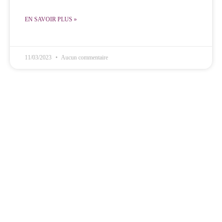
EN SAVOIR PLUS »
11/03/2023
Aucun commentaire
inistère Gennao
Média
on
Vidéos
ntactez-nous
Photos
utique
Musique