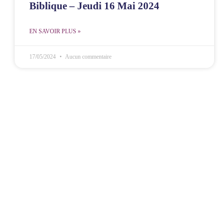
Biblique – Jeudi 16 Mai 2024
EN SAVOIR PLUS »
17/05/2024
Aucun commentaire
MCOE Villejuif
MCOE Réunion
M
Pôle Jeunesse
Pôle Jeunesse
D
Pôle Femmes
Pôle Femmes
Co
Témoignage
Témoignage
Bo