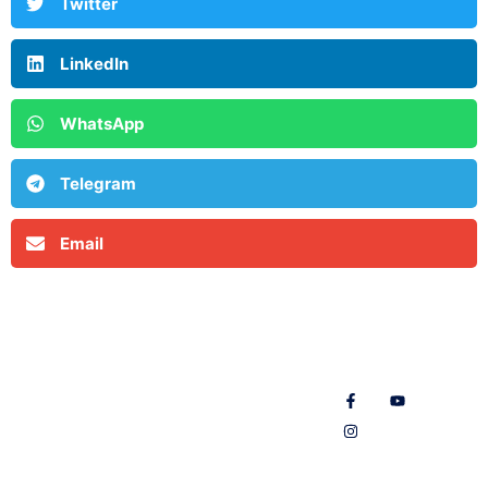
Twitter
LinkedIn
WhatsApp
Telegram
Email
MCOE
MCOE
Ministère
Villejuif
Réunion
Gennao
Média
Nos réseaux
Pôle
Pôle
Don
Vidéos
Jeunesse
Jeunesse
Contactez-
Photos
Pôle
Pôle
nous
Musique
Femmes
Femmes
Boutique
Témoignage
Témoignage