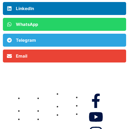
LinkedIn
WhatsApp
Telegram
Email
MCOE
MCOE
Ministère
Villejuif
Réunion
Gennao
Média
Nos réseaux
Pôle
Pôle
Don
Vidéos
Jeunesse
Jeunesse
Contactez-
Pôle
Pôle
Photos
nous
Femmes
Femmes
Musique
Boutique
Témoignage
Témoignage