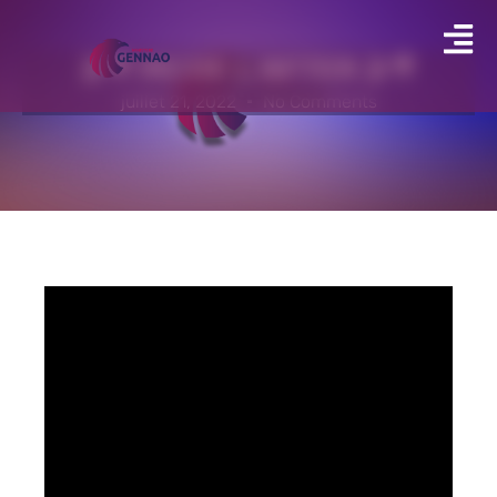
🎬🎥 𝗠𝗖𝗢𝗘 𝗟’𝗔𝗙𝗧𝗘𝗥 🎬🎥
juillet 21, 2022
No Comments