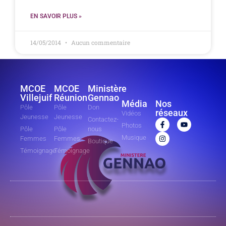
EN SAVOIR PLUS »
14/05/2014
Aucun commentaire
MCOE
MCOE
Ministère
Villejuif
Réunion
Gennao
Média
Nos
Pôle
Pôle
Don
réseaux
Vidéos
Jeunesse
Jeunesse
Contactez-
Photos
Pôle
Pôle
nous
Musique
Femmes
Femmes
Boutique
Témoignage
Témoignage