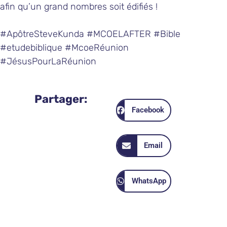
afin qu’un grand nombres soit édifiés !
#ApôtreSteveKunda #MCOELAFTER #Bible
#etudebiblique #McoeRéunion
#JésusPourLaRéunion
Partager:
Facebook
Email
WhatsApp